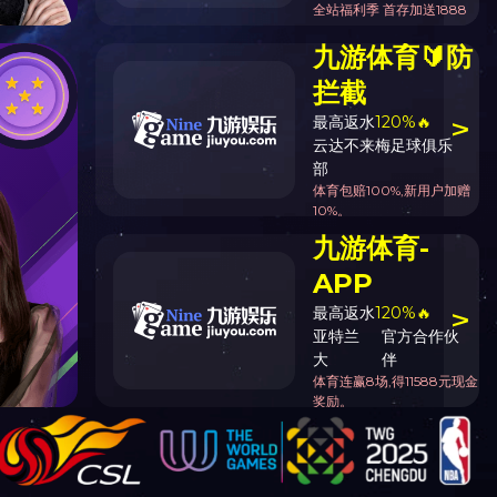
云(国际)Kaiyun·官网入口
|
开云电子娱乐官方中国有限公司
|