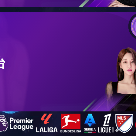
_KY（中国）一站式服务平台
|
米兰在线注册_米兰(中国)
|
开云网页版
|
开