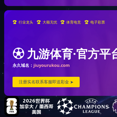
开云链接官网_开云(中国)
|
九游平台
|
开云在线网站
|
hth平台
|
KY平台